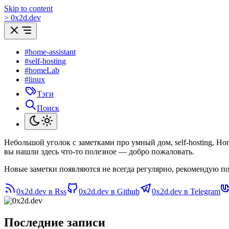
Skip to content
>
0
x
2d.dev
#home-assistant
#self-hosting
#homeLab
#linux
Тэги
Поиск
Небольшой уголок с заметками про умный дом, self-hosting, H
вы нашли здесь что-то полезное — добро пожаловать.
Новые заметки появляются не всегда регулярно, рекомендую по
0x2d.dev в Rss
0x2d.dev в Github
0x2d.dev в Telegram
Последние записи