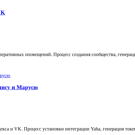
VK
еративных оповещений. Процесс создания сообщества, генерация
Алису и Марусю
кса и VK. Процесс установки интеграции Yaha, генерация токе