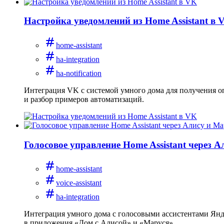
Настройка уведомлений из Home Assistant в 
home-assistant
ha-integration
ha-notification
Интеграция VK с системой умного дома для получения оп
и разбор примеров автоматизаций.
Голосовое управление Home Assistant через 
home-assistant
voice-assistant
ha-integration
Интеграция умного дома с голосовыми ассистентами Янде
в приложения «Дом с Алисой» и «Маруся».