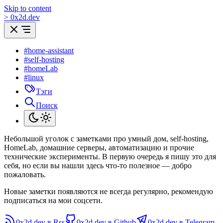
Skip to content
>
0
x
2d.dev
#home-assistant
#self-hosting
#homeLab
#linux
Тэги
Поиск
Небольшой уголок с заметками про умный дом, self-hosting,
HomeLab, домашние серверы, автоматизацию и прочие
технические эксперименты. В первую очередь я пишу это для
себя, но если вы нашли здесь что-то полезное — добро
пожаловать.
Новые заметки появляются не всегда регулярно, рекомендую
подписаться на мои соцсети.
0x2d.dev в Rss
0x2d.dev в Github
0x2d.dev в Telegram