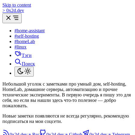
Skip to content
>
0
x
2d.dev
#home-assistant
#self-hosting
#homeLab
#linux
Тэги
Поиск
Небольшой уголок с заметками про умный дом, self-hosting,
HomeLab, домашние серверы, автоматизацию и прочие
технические эксперименты. В первую очередь я пишу это для
себя, но если вы нашли здесь что-то полезное — добро
пожаловать.
Новые заметки появляются не всегда регулярно, рекомендую
подписаться на мои соцсети.
0x2d.dev в Rss
0x2d.dev в Github
0x2d.dev в Telegram