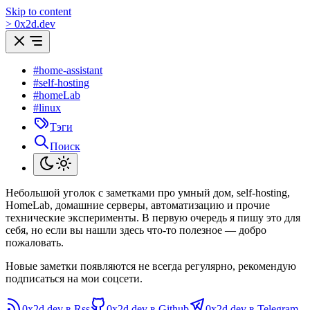
Skip to content
>
0
x
2d.dev
#home-assistant
#self-hosting
#homeLab
#linux
Тэги
Поиск
Небольшой уголок с заметками про умный дом, self-hosting,
HomeLab, домашние серверы, автоматизацию и прочие
технические эксперименты. В первую очередь я пишу это для
себя, но если вы нашли здесь что-то полезное — добро
пожаловать.
Новые заметки появляются не всегда регулярно, рекомендую
подписаться на мои соцсети.
0x2d.dev в Rss
0x2d.dev в Github
0x2d.dev в Telegram