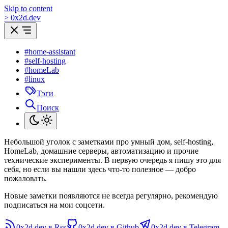
Skip to content
>
0
x
2d.dev
#home-assistant
#self-hosting
#homeLab
#linux
Тэги
Поиск
Небольшой уголок с заметками про умный дом, self-hosting,
HomeLab, домашние серверы, автоматизацию и прочие
технические эксперименты. В первую очередь я пишу это для
себя, но если вы нашли здесь что-то полезное — добро
пожаловать.
Новые заметки появляются не всегда регулярно, рекомендую
подписаться на мои соцсети.
0x2d.dev в Rss
0x2d.dev в Github
0x2d.dev в Telegram