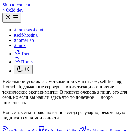
Skip to content
>
0
x
2d.dev
#home-assistant
#self-hosting
#homeLab
#linux
Тэги
Поиск
Небольшой уголок с заметками про умный дом, self-hosting,
HomeLab, домашние серверы, автоматизацию и прочие
технические эксперименты. В первую очередь я пишу это для
себя, но если вы нашли здесь что-то полезное — добро
пожаловать.
Новые заметки появляются не всегда регулярно, рекомендую
подписаться на мои соцсети.
0x2d.dev в Rss
0x2d.dev в Github
0x2d.dev в Telegram