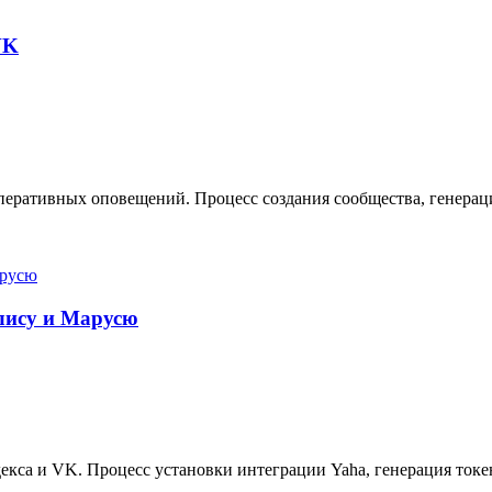
VK
еративных оповещений. Процесс создания сообщества, генерация
Алису и Марусю
кса и VK. Процесс установки интеграции Yaha, генерация токе