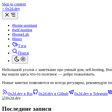
Skip to content
>
0
x
2d.dev
#home-assistant
#self-hosting
#homeLab
#linux
Тэги
Поиск
Небольшой уголок с заметками про умный дом, self-hosting, H
вы нашли здесь что-то полезное — добро пожаловать.
Новые заметки появляются не всегда регулярно, рекомендую по
0x2d.dev в Rss
0x2d.dev в Github
0x2d.dev в Telegram
Последние записи