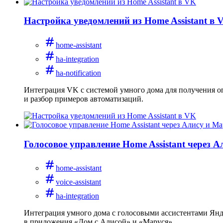
Настройка уведомлений из Home Assistant в 
home-assistant
ha-integration
ha-notification
Интеграция VK с системой умного дома для получения оп
и разбор примеров автоматизаций.
Голосовое управление Home Assistant через 
home-assistant
voice-assistant
ha-integration
Интеграция умного дома с голосовыми ассистентами Янде
в приложения «Дом с Алисой» и «Маруся».