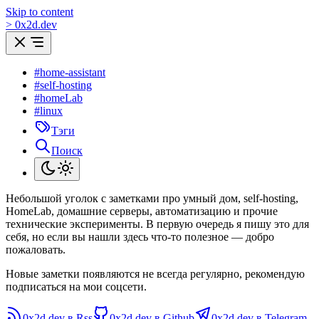
Skip to content
>
0
x
2d.dev
#home-assistant
#self-hosting
#homeLab
#linux
Тэги
Поиск
Небольшой уголок с заметками про умный дом, self-hosting,
HomeLab, домашние серверы, автоматизацию и прочие
технические эксперименты. В первую очередь я пишу это для
себя, но если вы нашли здесь что-то полезное — добро
пожаловать.
Новые заметки появляются не всегда регулярно, рекомендую
подписаться на мои соцсети.
0x2d.dev в Rss
0x2d.dev в Github
0x2d.dev в Telegram