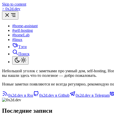
Skip to content
>
0
x
2d.dev
#home-assistant
#self-hosting
#homeLab
#linux
Тэги
Поиск
Небольшой уголок с заметками про умный дом, self-hosting, H
вы нашли здесь что-то полезное — добро пожаловать.
Новые заметки появляются не всегда регулярно, рекомендую по
0x2d.dev в Rss
0x2d.dev в Github
0x2d.dev в Telegram
Последние записи