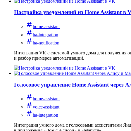
Настройка уведомлений из Home Assistant в 
home-assistant
ha-integration
ha-notification
Интеграция VK с системой умного дома для получения оп
и разбор примеров автоматизаций.
Голосовое управление Home Assistant через 
home-assistant
voice-assistant
ha-integration
Интеграция умного дома с голосовыми ассистентами Янде
в приложения «Дом с Алисой» и «Маруся».