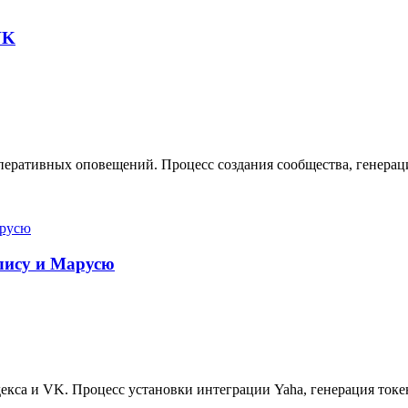
VK
еративных оповещений. Процесс создания сообщества, генерация
Алису и Марусю
кса и VK. Процесс установки интеграции Yaha, генерация токе