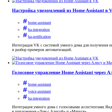
Настройка уведомлений из Home Assistant в 
home-assistant
ha-integration
ha-notification
Интеграция VK с системой умного дома для получения оп
и разбор примеров автоматизаций.
Голосовое управление Home Assistant через 
home-assistant
voice-assistant
ha-integration
Интеграция умного дома с голосовыми ассистентами Янде
в приложения «Дом с Алисой» и «Маруся».