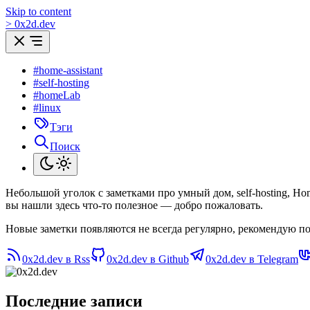
Skip to content
>
0
x
2d.dev
#home-assistant
#self-hosting
#homeLab
#linux
Тэги
Поиск
Небольшой уголок с заметками про умный дом, self-hosting, H
вы нашли здесь что-то полезное — добро пожаловать.
Новые заметки появляются не всегда регулярно, рекомендую по
0x2d.dev в Rss
0x2d.dev в Github
0x2d.dev в Telegram
Последние записи