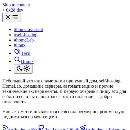
Skip to content
>
0
x
2d.dev
#home-assistant
#self-hosting
#homeLab
#linux
Тэги
Поиск
Небольшой уголок с заметками про умный дом, self-hosting,
HomeLab, домашние серверы, автоматизацию и прочие
технические эксперименты. В первую очередь я пишу это для
себя, но если вы нашли здесь что-то полезное — добро
пожаловать.
Новые заметки появляются не всегда регулярно, рекомендую
подписаться на мои соцсети.
0x2d.dev в Rss
0x2d.dev в Github
0x2d.dev в Telegram