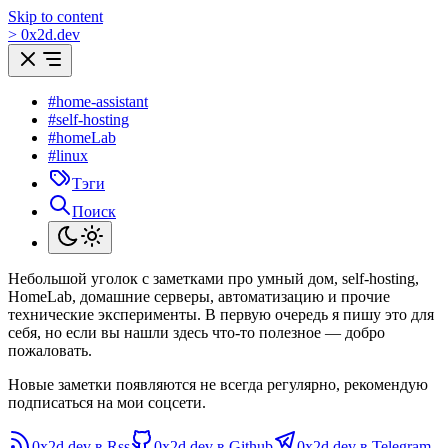
Skip to content
>
0
x
2d.dev
#home-assistant
#self-hosting
#homeLab
#linux
Тэги
Поиск
Небольшой уголок с заметками про умный дом, self-hosting,
HomeLab, домашние серверы, автоматизацию и прочие
технические эксперименты. В первую очередь я пишу это для
себя, но если вы нашли здесь что-то полезное — добро
пожаловать.
Новые заметки появляются не всегда регулярно, рекомендую
подписаться на мои соцсети.
0x2d.dev в Rss
0x2d.dev в Github
0x2d.dev в Telegram