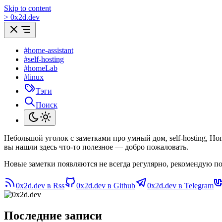
Skip to content
>
0
x
2d.dev
#home-assistant
#self-hosting
#homeLab
#linux
Тэги
Поиск
Небольшой уголок с заметками про умный дом, self-hosting, H
вы нашли здесь что-то полезное — добро пожаловать.
Новые заметки появляются не всегда регулярно, рекомендую по
0x2d.dev в Rss
0x2d.dev в Github
0x2d.dev в Telegram
Последние записи