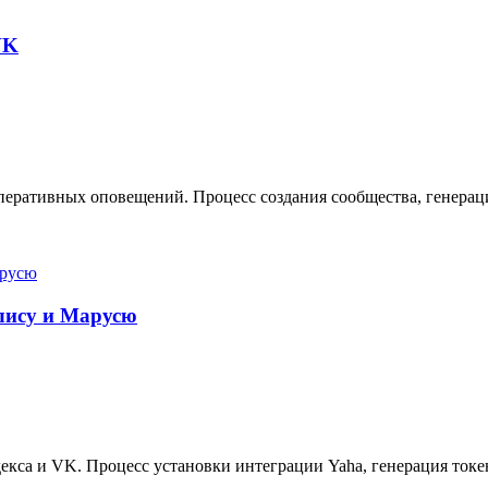
VK
еративных оповещений. Процесс создания сообщества, генерация
Алису и Марусю
кса и VK. Процесс установки интеграции Yaha, генерация токе