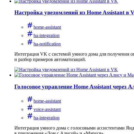
Настройка уведомлений из Home Assistant в 
home-assistant
ha-integration
ha-notification
Интеграция VK с системой умного дома для получения оп
и разбор примеров автоматизаций.
Голосовое управление Home Assistant через 
home-assistant
voice-assistant
ha-integration
Интеграция умного дома с голосовыми ассистентами Янде
в приложения «Дом с Алисой» и «Маруся».