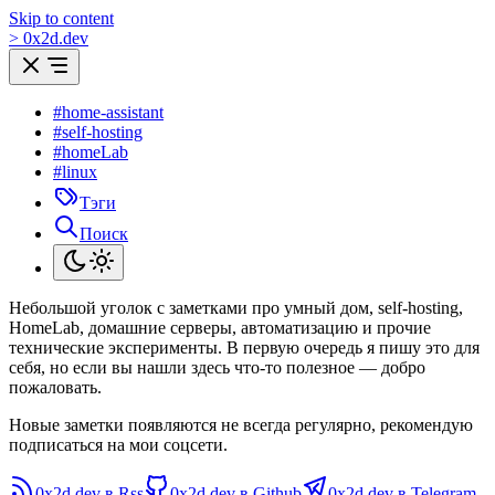
Skip to content
>
0
x
2d.dev
#home-assistant
#self-hosting
#homeLab
#linux
Тэги
Поиск
Небольшой уголок с заметками про умный дом, self-hosting,
HomeLab, домашние серверы, автоматизацию и прочие
технические эксперименты. В первую очередь я пишу это для
себя, но если вы нашли здесь что-то полезное — добро
пожаловать.
Новые заметки появляются не всегда регулярно, рекомендую
подписаться на мои соцсети.
0x2d.dev в Rss
0x2d.dev в Github
0x2d.dev в Telegram