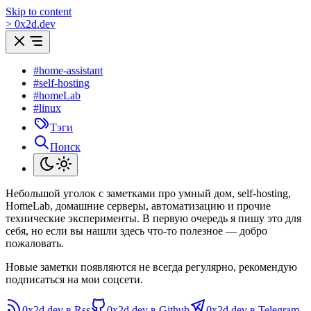
Skip to content
>
0
x
2d.dev
#home-assistant
#self-hosting
#homeLab
#linux
Тэги
Поиск
Небольшой уголок с заметками про умный дом, self-hosting,
HomeLab, домашние серверы, автоматизацию и прочие
технические эксперименты. В первую очередь я пишу это для
себя, но если вы нашли здесь что-то полезное — добро
пожаловать.
Новые заметки появляются не всегда регулярно, рекомендую
подписаться на мои соцсети.
0x2d.dev в Rss
0x2d.dev в Github
0x2d.dev в Telegram