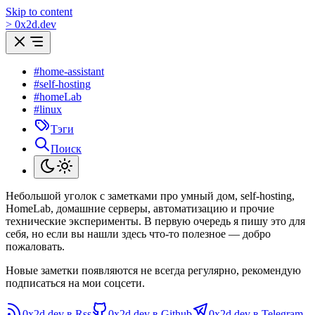
Skip to content
>
0
x
2d.dev
#home-assistant
#self-hosting
#homeLab
#linux
Тэги
Поиск
Небольшой уголок с заметками про умный дом, self-hosting,
HomeLab, домашние серверы, автоматизацию и прочие
технические эксперименты. В первую очередь я пишу это для
себя, но если вы нашли здесь что-то полезное — добро
пожаловать.
Новые заметки появляются не всегда регулярно, рекомендую
подписаться на мои соцсети.
0x2d.dev в Rss
0x2d.dev в Github
0x2d.dev в Telegram