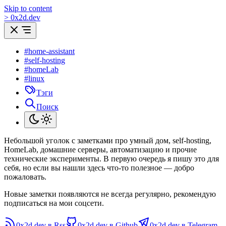
Skip to content
>
0
x
2d.dev
#home-assistant
#self-hosting
#homeLab
#linux
Тэги
Поиск
Небольшой уголок с заметками про умный дом, self-hosting,
HomeLab, домашние серверы, автоматизацию и прочие
технические эксперименты. В первую очередь я пишу это для
себя, но если вы нашли здесь что-то полезное — добро
пожаловать.
Новые заметки появляются не всегда регулярно, рекомендую
подписаться на мои соцсети.
0x2d.dev в Rss
0x2d.dev в Github
0x2d.dev в Telegram