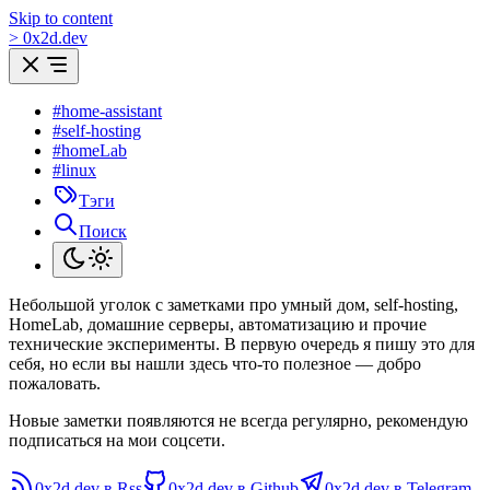
Skip to content
>
0
x
2d.dev
#home-assistant
#self-hosting
#homeLab
#linux
Тэги
Поиск
Небольшой уголок с заметками про умный дом, self-hosting,
HomeLab, домашние серверы, автоматизацию и прочие
технические эксперименты. В первую очередь я пишу это для
себя, но если вы нашли здесь что-то полезное — добро
пожаловать.
Новые заметки появляются не всегда регулярно, рекомендую
подписаться на мои соцсети.
0x2d.dev в Rss
0x2d.dev в Github
0x2d.dev в Telegram