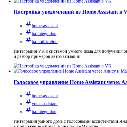
Настройка уведомлений из Home Assistant в 
home-assistant
ha-integration
ha-notification
Интеграция VK с системой умного дома для получения оп
и разбор примеров автоматизаций.
Голосовое управление Home Assistant через 
home-assistant
voice-assistant
ha-integration
Интеграция умного дома с голосовыми ассистентами Янде
в приложения «Дом с Алисой» и «Маруся».