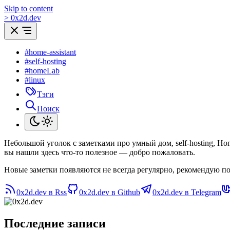
Skip to content
>
0
x
2d.dev
#home-assistant
#self-hosting
#homeLab
#linux
Тэги
Поиск
Небольшой уголок с заметками про умный дом, self-hosting, H
вы нашли здесь что-то полезное — добро пожаловать.
Новые заметки появляются не всегда регулярно, рекомендую по
0x2d.dev в Rss
0x2d.dev в Github
0x2d.dev в Telegram
Последние записи