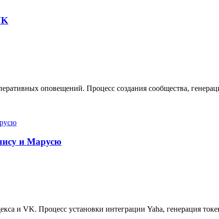
VK
еративных оповещений. Процесс создания сообщества, генерация
Алису и Марусю
кса и VK. Процесс установки интеграции Yaha, генерация токе