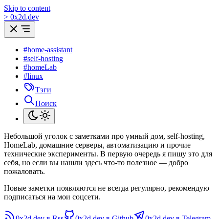
Skip to content
>
0
x
2d.dev
#home-assistant
#self-hosting
#homeLab
#linux
Тэги
Поиск
Небольшой уголок с заметками про умный дом, self-hosting,
HomeLab, домашние серверы, автоматизацию и прочие
технические эксперименты. В первую очередь я пишу это для
себя, но если вы нашли здесь что-то полезное — добро
пожаловать.
Новые заметки появляются не всегда регулярно, рекомендую
подписаться на мои соцсети.
0x2d.dev в Rss
0x2d.dev в Github
0x2d.dev в Telegram