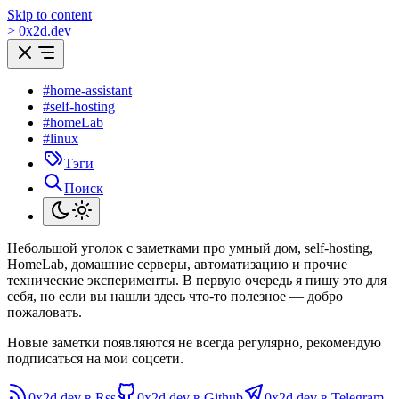
Skip to content
>
0
x
2d.dev
#home-assistant
#self-hosting
#homeLab
#linux
Тэги
Поиск
Небольшой уголок с заметками про умный дом, self-hosting,
HomeLab, домашние серверы, автоматизацию и прочие
технические эксперименты. В первую очередь я пишу это для
себя, но если вы нашли здесь что-то полезное — добро
пожаловать.
Новые заметки появляются не всегда регулярно, рекомендую
подписаться на мои соцсети.
0x2d.dev в Rss
0x2d.dev в Github
0x2d.dev в Telegram