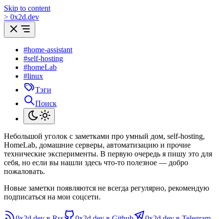
Skip to content
>
0
x
2d.dev
#home-assistant
#self-hosting
#homeLab
#linux
Тэги
Поиск
Небольшой уголок с заметками про умный дом, self-hosting,
HomeLab, домашние серверы, автоматизацию и прочие
технические эксперименты. В первую очередь я пишу это для
себя, но если вы нашли здесь что-то полезное — добро
пожаловать.
Новые заметки появляются не всегда регулярно, рекомендую
подписаться на мои соцсети.
0x2d.dev в Rss
0x2d.dev в Github
0x2d.dev в Telegram