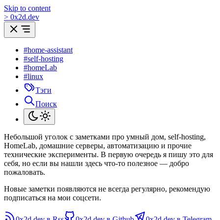
Skip to content
>
0
x
2d.dev
#home-assistant
#self-hosting
#homeLab
#linux
Тэги
Поиск
Небольшой уголок с заметками про умный дом, self-hosting,
HomeLab, домашние серверы, автоматизацию и прочие
технические эксперименты. В первую очередь я пишу это для
себя, но если вы нашли здесь что-то полезное — добро
пожаловать.
Новые заметки появляются не всегда регулярно, рекомендую
подписаться на мои соцсети.
0x2d.dev в Rss
0x2d.dev в Github
0x2d.dev в Telegram