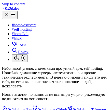
Skip to content
>
0
x
2d.dev
#home-assistant
#self-hosting
#homeLab
#linux
Тэги
Поиск
Небольшой уголок с заметками про умный дом, self-hosting,
HomeLab, домашние серверы, автоматизацию и прочие
технические эксперименты. В первую очередь я пишу это для
себя, но если вы нашли здесь что-то полезное — добро
пожаловать.
Новые заметки появляются не всегда регулярно, рекомендую
подписаться на мои соцсети.
0x2d.dev в Rss
0x2d.dev в Github
0x2d.dev в Telegram