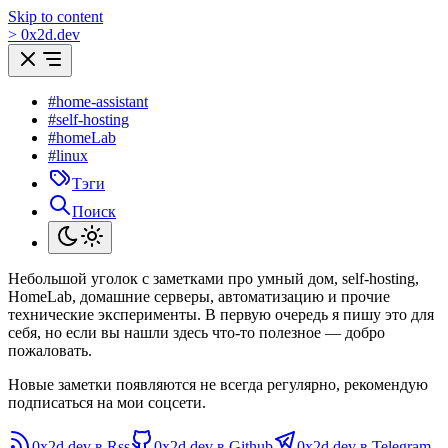
Skip to content
>
0
x
2d.dev
#home-assistant
#self-hosting
#homeLab
#linux
Тэги
Поиск
Небольшой уголок с заметками про умный дом, self-hosting,
HomeLab, домашние серверы, автоматизацию и прочие
технические эксперименты. В первую очередь я пишу это для
себя, но если вы нашли здесь что-то полезное — добро
пожаловать.
Новые заметки появляются не всегда регулярно, рекомендую
подписаться на мои соцсети.
0x2d.dev в Rss
0x2d.dev в Github
0x2d.dev в Telegram