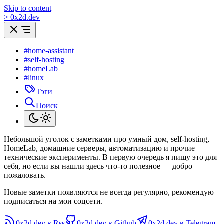
Skip to content
>
0
x
2d.dev
#home-assistant
#self-hosting
#homeLab
#linux
Тэги
Поиск
Небольшой уголок с заметками про умный дом, self-hosting,
HomeLab, домашние серверы, автоматизацию и прочие
технические эксперименты. В первую очередь я пишу это для
себя, но если вы нашли здесь что-то полезное — добро
пожаловать.
Новые заметки появляются не всегда регулярно, рекомендую
подписаться на мои соцсети.
0x2d.dev в Rss
0x2d.dev в Github
0x2d.dev в Telegram