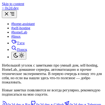
Skip to content
>
0
x
2d.dev
#home-assistant
#self-hosting
#homeLab
#linux
Тэги
Поиск
Небольшой уголок с заметками про умный дом, self-hosting,
HomeLab, домашние серверы, автоматизацию и прочие
технические эксперименты. В первую очередь я пишу это для
себя, но если вы нашли здесь что-то полезное — добро
пожаловать.
Новые заметки появляются не всегда регулярно, рекомендую
подписаться на мои соцсети.
0x2d.dev в Rss
0x2d.dev в Github
0x2d.dev в Telegram