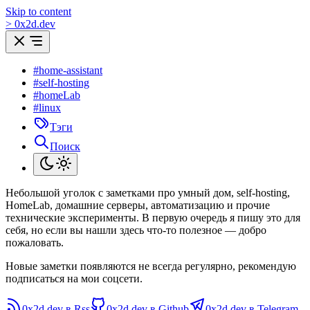
Skip to content
>
0
x
2d.dev
#home-assistant
#self-hosting
#homeLab
#linux
Тэги
Поиск
Небольшой уголок с заметками про умный дом, self-hosting,
HomeLab, домашние серверы, автоматизацию и прочие
технические эксперименты. В первую очередь я пишу это для
себя, но если вы нашли здесь что-то полезное — добро
пожаловать.
Новые заметки появляются не всегда регулярно, рекомендую
подписаться на мои соцсети.
0x2d.dev в Rss
0x2d.dev в Github
0x2d.dev в Telegram