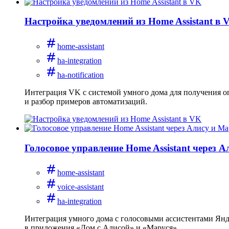
Настройка уведомлений из Home Assistant в 
home-assistant
ha-integration
ha-notification
Интеграция VK с системой умного дома для получения оп
и разбор примеров автоматизаций.
Голосовое управление Home Assistant через 
home-assistant
voice-assistant
ha-integration
Интеграция умного дома с голосовыми ассистентами Янде
в приложения «Дом с Алисой» и «Маруся».