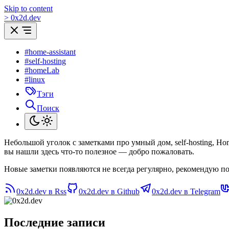
Skip to content
>
0
x
2d.dev
#home-assistant
#self-hosting
#homeLab
#linux
Тэги
Поиск
Небольшой уголок с заметками про умный дом, self-hosting, H
вы нашли здесь что-то полезное — добро пожаловать.
Новые заметки появляются не всегда регулярно, рекомендую по
0x2d.dev в Rss
0x2d.dev в Github
0x2d.dev в Telegram
Последние записи