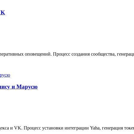
VK
еративных оповещений. Процесс создания сообщества, генерация
Алису и Марусю
кса и VK. Процесс установки интеграции Yaha, генерация токе