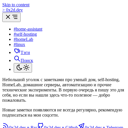
Skip to content
>
0
x
2d.dev
#home-assistant
#self-hosting
#homeLab
#linux
Тэги
Поиск
Небольшой уголок с заметками про умный дом, self-hosting,
HomeLab, домашние серверы, автоматизацию и прочие
технические эксперименты. В первую очередь я пишу это для
себя, но если вы нашли здесь что-то полезное — добро
пожаловать.
Новые заметки появляются не всегда регулярно, рекомендую
подписаться на мои соцсети.
0x2d.dev в Rss
0x2d.dev в Github
0x2d.dev в Telegram