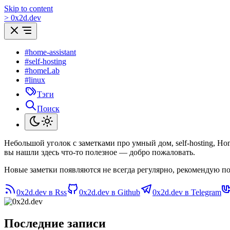
Skip to content
>
0
x
2d.dev
#home-assistant
#self-hosting
#homeLab
#linux
Тэги
Поиск
Небольшой уголок с заметками про умный дом, self-hosting, H
вы нашли здесь что-то полезное — добро пожаловать.
Новые заметки появляются не всегда регулярно, рекомендую по
0x2d.dev в Rss
0x2d.dev в Github
0x2d.dev в Telegram
Последние записи