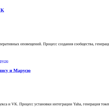
VK
еративных оповещений. Процесс создания сообщества, генерация
Алису и Марусю
кса и VK. Процесс установки интеграции Yaha, генерация токе