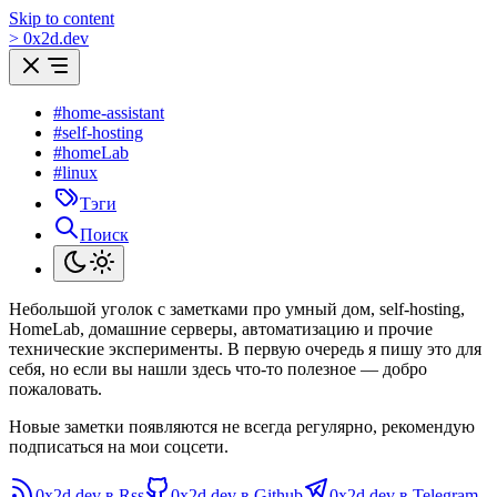
Skip to content
>
0
x
2d.dev
#home-assistant
#self-hosting
#homeLab
#linux
Тэги
Поиск
Небольшой уголок с заметками про умный дом, self-hosting,
HomeLab, домашние серверы, автоматизацию и прочие
технические эксперименты. В первую очередь я пишу это для
себя, но если вы нашли здесь что-то полезное — добро
пожаловать.
Новые заметки появляются не всегда регулярно, рекомендую
подписаться на мои соцсети.
0x2d.dev в Rss
0x2d.dev в Github
0x2d.dev в Telegram