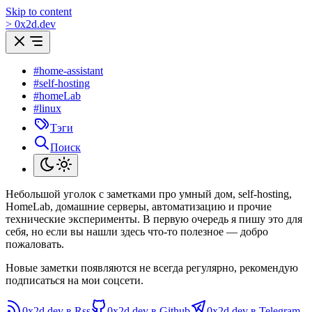
Skip to content
>
0
x
2d.dev
#home-assistant
#self-hosting
#homeLab
#linux
Тэги
Поиск
Небольшой уголок с заметками про умный дом, self-hosting,
HomeLab, домашние серверы, автоматизацию и прочие
технические эксперименты. В первую очередь я пишу это для
себя, но если вы нашли здесь что-то полезное — добро
пожаловать.
Новые заметки появляются не всегда регулярно, рекомендую
подписаться на мои соцсети.
0x2d.dev в Rss
0x2d.dev в Github
0x2d.dev в Telegram