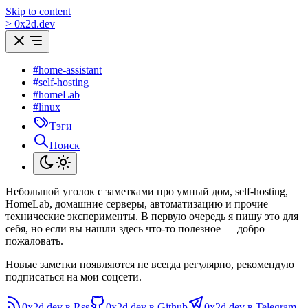
Skip to content
>
0
x
2d.dev
#home-assistant
#self-hosting
#homeLab
#linux
Тэги
Поиск
Небольшой уголок с заметками про умный дом, self-hosting,
HomeLab, домашние серверы, автоматизацию и прочие
технические эксперименты. В первую очередь я пишу это для
себя, но если вы нашли здесь что-то полезное — добро
пожаловать.
Новые заметки появляются не всегда регулярно, рекомендую
подписаться на мои соцсети.
0x2d.dev в Rss
0x2d.dev в Github
0x2d.dev в Telegram