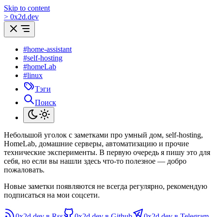
Skip to content
>
0
x
2d.dev
#home-assistant
#self-hosting
#homeLab
#linux
Тэги
Поиск
Небольшой уголок с заметками про умный дом, self-hosting,
HomeLab, домашние серверы, автоматизацию и прочие
технические эксперименты. В первую очередь я пишу это для
себя, но если вы нашли здесь что-то полезное — добро
пожаловать.
Новые заметки появляются не всегда регулярно, рекомендую
подписаться на мои соцсети.
0x2d.dev в Rss
0x2d.dev в Github
0x2d.dev в Telegram