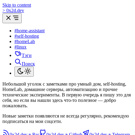
Skip to content
>
0
x
2d.dev
#home-assistant
#self-hosting
#homeLab
#linux
Тэги
Поиск
Небольшой уголок с заметками про умный дом, self-hosting,
HomeLab, домашние серверы, автоматизацию и прочие
технические эксперименты. В первую очередь я пишу это для
себя, но если вы нашли здесь что-то полезное — добро
пожаловать.
Новые заметки появляются не всегда регулярно, рекомендую
подписаться на мои соцсети.
0x2d.dev в Rss
0x2d.dev в Github
0x2d.dev в Telegram