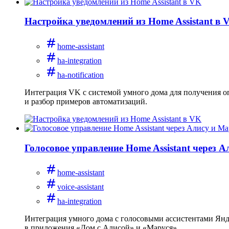
Настройка уведомлений из Home Assistant в 
home-assistant
ha-integration
ha-notification
Интеграция VK с системой умного дома для получения оп
и разбор примеров автоматизаций.
Голосовое управление Home Assistant через 
home-assistant
voice-assistant
ha-integration
Интеграция умного дома с голосовыми ассистентами Янде
в приложения «Дом с Алисой» и «Маруся».