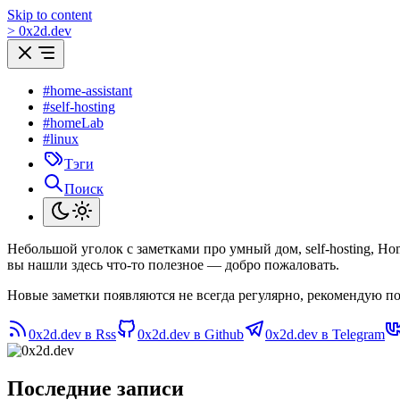
Skip to content
>
0
x
2d.dev
#home-assistant
#self-hosting
#homeLab
#linux
Тэги
Поиск
Небольшой уголок с заметками про умный дом, self-hosting, H
вы нашли здесь что-то полезное — добро пожаловать.
Новые заметки появляются не всегда регулярно, рекомендую по
0x2d.dev в Rss
0x2d.dev в Github
0x2d.dev в Telegram
Последние записи