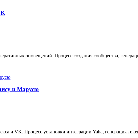
VK
еративных оповещений. Процесс создания сообщества, генерация
Алису и Марусю
кса и VK. Процесс установки интеграции Yaha, генерация токе