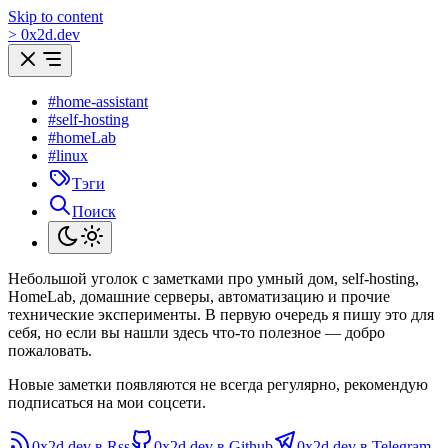
Skip to content
>
0
x
2d.dev
#home-assistant
#self-hosting
#homeLab
#linux
Тэги
Поиск
Небольшой уголок с заметками про умный дом, self-hosting,
HomeLab, домашние серверы, автоматизацию и прочие
технические эксперименты. В первую очередь я пишу это для
себя, но если вы нашли здесь что-то полезное — добро
пожаловать.
Новые заметки появляются не всегда регулярно, рекомендую
подписаться на мои соцсети.
0x2d.dev в Rss
0x2d.dev в Github
0x2d.dev в Telegram