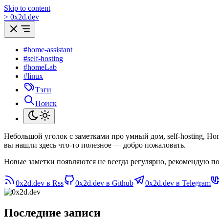
Skip to content
>
0
x
2d.dev
#home-assistant
#self-hosting
#homeLab
#linux
Тэги
Поиск
Небольшой уголок с заметками про умный дом, self-hosting, H
вы нашли здесь что-то полезное — добро пожаловать.
Новые заметки появляются не всегда регулярно, рекомендую по
0x2d.dev в Rss
0x2d.dev в Github
0x2d.dev в Telegram
Последние записи