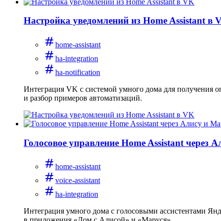
Настройка уведомлений из Home Assistant в 
home-assistant
ha-integration
ha-notification
Интеграция VK с системой умного дома для получения оп
и разбор примеров автоматизаций.
Голосовое управление Home Assistant через 
home-assistant
voice-assistant
ha-integration
Интеграция умного дома с голосовыми ассистентами Янде
в приложения «Дом с Алисой» и «Маруся».