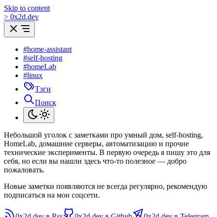
Skip to content
>
0
x
2d.dev
#home-assistant
#self-hosting
#homeLab
#linux
Тэги
Поиск
Небольшой уголок с заметками про умный дом, self-hosting,
HomeLab, домашние серверы, автоматизацию и прочие
технические эксперименты. В первую очередь я пишу это для
себя, но если вы нашли здесь что-то полезное — добро
пожаловать.
Новые заметки появляются не всегда регулярно, рекомендую
подписаться на мои соцсети.
0x2d.dev в Rss
0x2d.dev в Github
0x2d.dev в Telegram