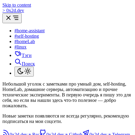
Skip to content
>
0
x
2d.dev
#home-assistant
#self-hosting
#homeLab
#linux
Тэги
Поиск
Небольшой уголок с заметками про умный дом, self-hosting,
HomeLab, домашние серверы, автоматизацию и прочие
технические эксперименты. В первую очередь я пишу это для
себя, но если вы нашли здесь что-то полезное — добро
пожаловать.
Новые заметки появляются не всегда регулярно, рекомендую
подписаться на мои соцсети.
0x2d.dev в Rss
0x2d.dev в Github
0x2d.dev в Telegram