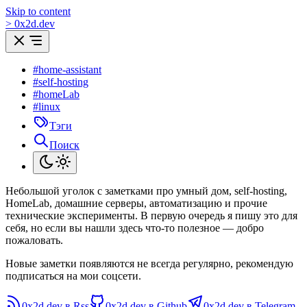
Skip to content
>
0
x
2d.dev
#home-assistant
#self-hosting
#homeLab
#linux
Тэги
Поиск
Небольшой уголок с заметками про умный дом, self-hosting,
HomeLab, домашние серверы, автоматизацию и прочие
технические эксперименты. В первую очередь я пишу это для
себя, но если вы нашли здесь что-то полезное — добро
пожаловать.
Новые заметки появляются не всегда регулярно, рекомендую
подписаться на мои соцсети.
0x2d.dev в Rss
0x2d.dev в Github
0x2d.dev в Telegram