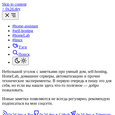
Skip to content
>
0
x
2d.dev
#home-assistant
#self-hosting
#homeLab
#linux
Тэги
Поиск
Небольшой уголок с заметками про умный дом, self-hosting,
HomeLab, домашние серверы, автоматизацию и прочие
технические эксперименты. В первую очередь я пишу это для
себя, но если вы нашли здесь что-то полезное — добро
пожаловать.
Новые заметки появляются не всегда регулярно, рекомендую
подписаться на мои соцсети.
0x2d.dev в Rss
0x2d.dev в Github
0x2d.dev в Telegram