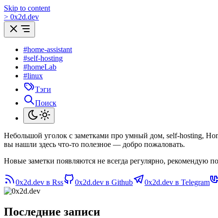
Skip to content
>
0
x
2d.dev
#home-assistant
#self-hosting
#homeLab
#linux
Тэги
Поиск
Небольшой уголок с заметками про умный дом, self-hosting, H
вы нашли здесь что-то полезное — добро пожаловать.
Новые заметки появляются не всегда регулярно, рекомендую по
0x2d.dev в Rss
0x2d.dev в Github
0x2d.dev в Telegram
Последние записи