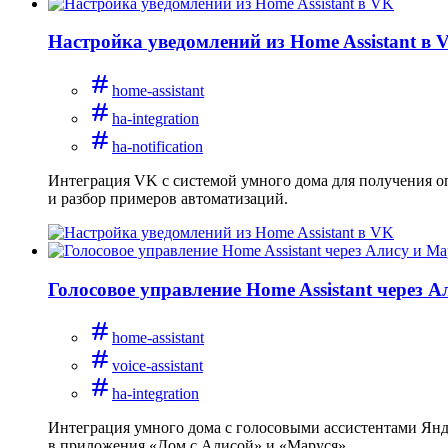
Настройка уведомлений из Home Assistant в 
home-assistant
ha-integration
ha-notification
Интеграция VK с системой умного дома для получения оп
и разбор примеров автоматизаций.
Голосовое управление Home Assistant через 
home-assistant
voice-assistant
ha-integration
Интеграция умного дома с голосовыми ассистентами Янде
в приложения «Дом с Алисой» и «Маруся».