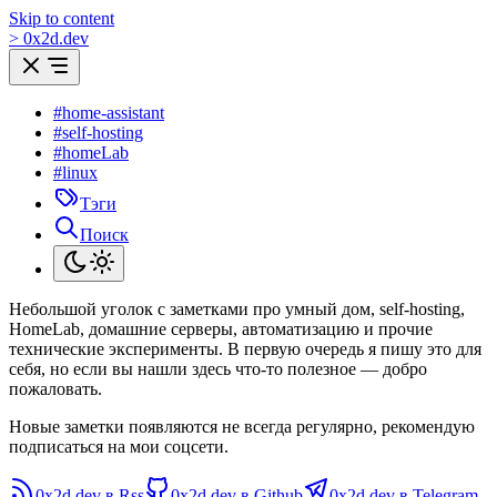
Skip to content
>
0
x
2d.dev
#home-assistant
#self-hosting
#homeLab
#linux
Тэги
Поиск
Небольшой уголок с заметками про умный дом, self-hosting,
HomeLab, домашние серверы, автоматизацию и прочие
технические эксперименты. В первую очередь я пишу это для
себя, но если вы нашли здесь что-то полезное — добро
пожаловать.
Новые заметки появляются не всегда регулярно, рекомендую
подписаться на мои соцсети.
0x2d.dev в Rss
0x2d.dev в Github
0x2d.dev в Telegram