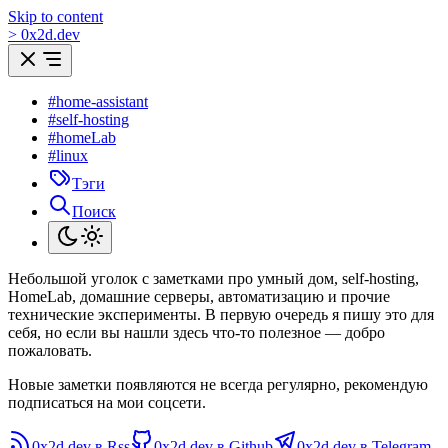
Skip to content
>
0
x
2d.dev
#home-assistant
#self-hosting
#homeLab
#linux
Тэги
Поиск
Небольшой уголок с заметками про умный дом, self-hosting,
HomeLab, домашние серверы, автоматизацию и прочие
технические эксперименты. В первую очередь я пишу это для
себя, но если вы нашли здесь что-то полезное — добро
пожаловать.
Новые заметки появляются не всегда регулярно, рекомендую
подписаться на мои соцсети.
0x2d.dev в Rss
0x2d.dev в Github
0x2d.dev в Telegram