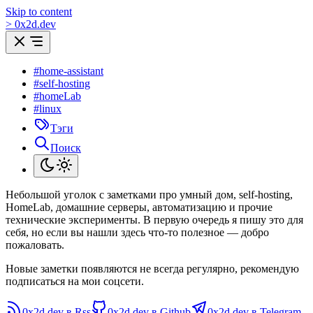
Skip to content
>
0
x
2d.dev
#home-assistant
#self-hosting
#homeLab
#linux
Тэги
Поиск
Небольшой уголок с заметками про умный дом, self-hosting,
HomeLab, домашние серверы, автоматизацию и прочие
технические эксперименты. В первую очередь я пишу это для
себя, но если вы нашли здесь что-то полезное — добро
пожаловать.
Новые заметки появляются не всегда регулярно, рекомендую
подписаться на мои соцсети.
0x2d.dev в Rss
0x2d.dev в Github
0x2d.dev в Telegram