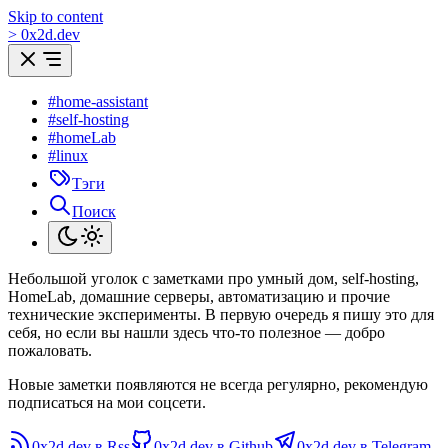
Skip to content
>
0
x
2d.dev
#home-assistant
#self-hosting
#homeLab
#linux
Тэги
Поиск
Небольшой уголок с заметками про умный дом, self-hosting,
HomeLab, домашние серверы, автоматизацию и прочие
технические эксперименты. В первую очередь я пишу это для
себя, но если вы нашли здесь что-то полезное — добро
пожаловать.
Новые заметки появляются не всегда регулярно, рекомендую
подписаться на мои соцсети.
0x2d.dev в Rss
0x2d.dev в Github
0x2d.dev в Telegram