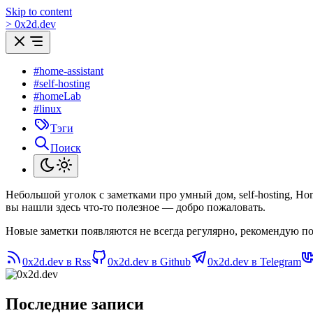
Skip to content
>
0
x
2d.dev
#home-assistant
#self-hosting
#homeLab
#linux
Тэги
Поиск
Небольшой уголок с заметками про умный дом, self-hosting, H
вы нашли здесь что-то полезное — добро пожаловать.
Новые заметки появляются не всегда регулярно, рекомендую по
0x2d.dev в Rss
0x2d.dev в Github
0x2d.dev в Telegram
Последние записи