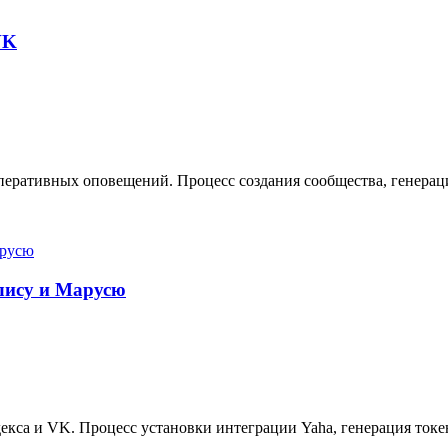
VK
еративных оповещений. Процесс создания сообщества, генерация
Алису и Марусю
кса и VK. Процесс установки интеграции Yaha, генерация токе