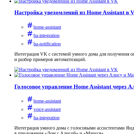
Настройка уведомлений из Home Assistant в 
home-assistant
ha-integration
ha-notification
Интеграция VK с системой умного дома для получения оп
и разбор примеров автоматизаций.
Голосовое управление Home Assistant через 
home-assistant
voice-assistant
ha-integration
Интеграция умного дома с голосовыми ассистентами Янде
в приложения «Дом с Алисой» и «Маруся».