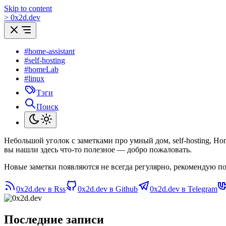
Skip to content
>
0
x
2d.dev
#home-assistant
#self-hosting
#homeLab
#linux
Тэги
Поиск
Небольшой уголок с заметками про умный дом, self-hosting, H
вы нашли здесь что-то полезное — добро пожаловать.
Новые заметки появляются не всегда регулярно, рекомендую по
0x2d.dev в Rss
0x2d.dev в Github
0x2d.dev в Telegram
Последние записи