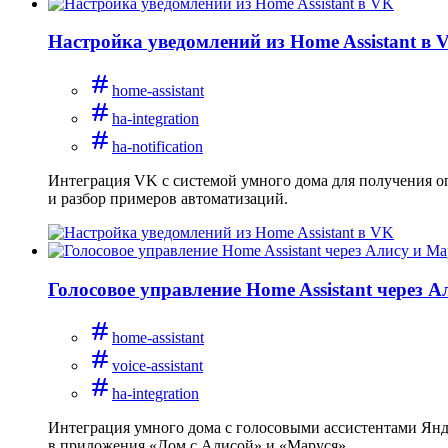
Настройка уведомлений из Home Assistant в 
home-assistant
ha-integration
ha-notification
Интеграция VK с системой умного дома для получения оп
и разбор примеров автоматизаций.
Голосовое управление Home Assistant через 
home-assistant
voice-assistant
ha-integration
Интеграция умного дома с голосовыми ассистентами Янде
в приложения «Дом с Алисой» и «Маруся».