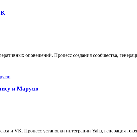
VK
еративных оповещений. Процесс создания сообщества, генерация
Алису и Марусю
кса и VK. Процесс установки интеграции Yaha, генерация токе